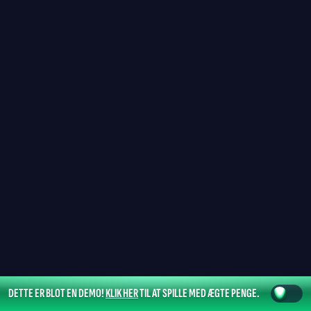
DETTE ER BLOT EN DEMO!
KLIK HER
TIL AT SPILLE MED ÆGTE PENGE.