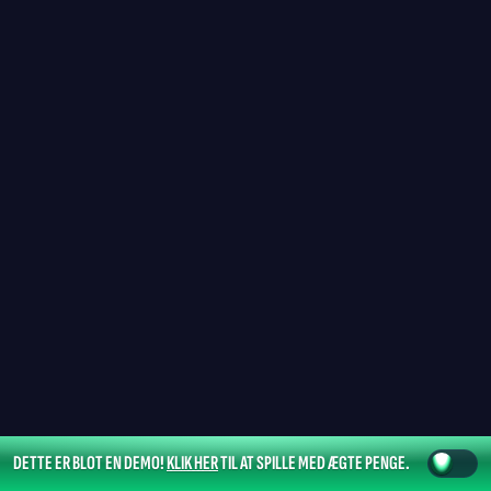
DETTE ER BLOT EN DEMO!
KLIK HER
TIL AT SPILLE MED ÆGTE PENGE.