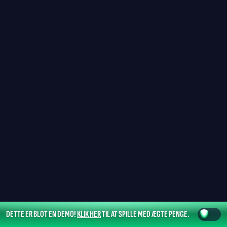
DETTE ER BLOT EN DEMO!
KLIK HER
TIL AT SPILLE MED ÆGTE PENGE.