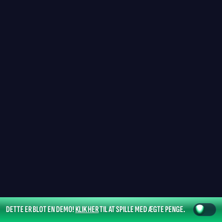
DETTE ER BLOT EN DEMO!
KLIK HER
TIL AT SPILLE MED ÆGTE PENGE.