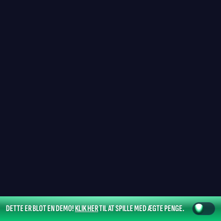
DETTE ER BLOT EN DEMO!
KLIK HER
TIL AT SPILLE MED ÆGTE PENGE.