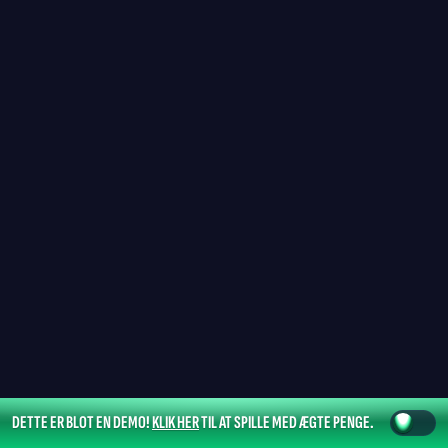
DETTE ER BLOT EN DEMO!
KLIK HER
TIL AT SPILLE MED ÆGTE PENGE.