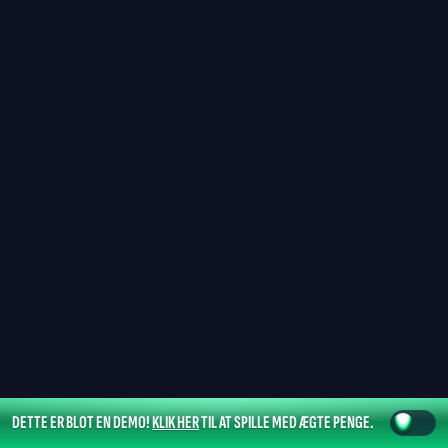
DETTE ER BLOT EN DEMO!
KLIK HER
TIL AT SPILLE MED ÆGTE PENGE.