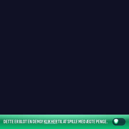
DETTE ER BLOT EN DEMO!
KLIK HER
TIL AT SPILLE MED ÆGTE PENGE.