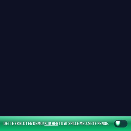
DETTE ER BLOT EN DEMO!
KLIK HER
TIL AT SPILLE MED ÆGTE PENGE.