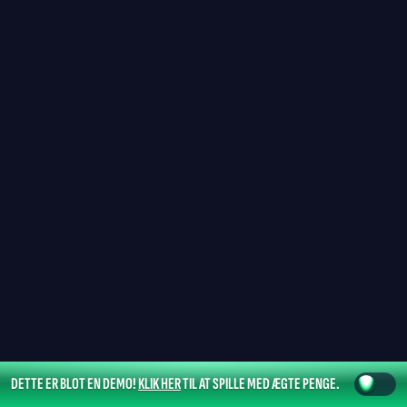
DETTE ER BLOT EN DEMO!
KLIK HER
TIL AT SPILLE MED ÆGTE PENGE.