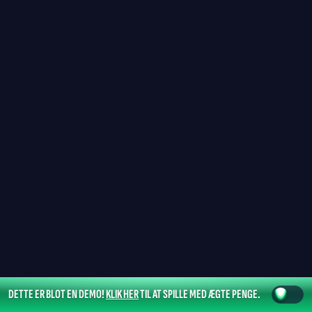
DETTE ER BLOT EN DEMO!
KLIK HER
TIL AT SPILLE MED ÆGTE PENGE.