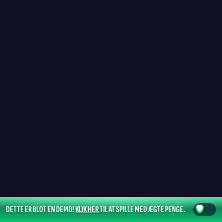
DETTE ER BLOT EN DEMO!
KLIK HER
TIL AT SPILLE MED ÆGTE PENGE.