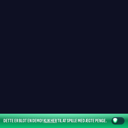
DETTE ER BLOT EN DEMO!
KLIK HER
TIL AT SPILLE MED ÆGTE PENGE.