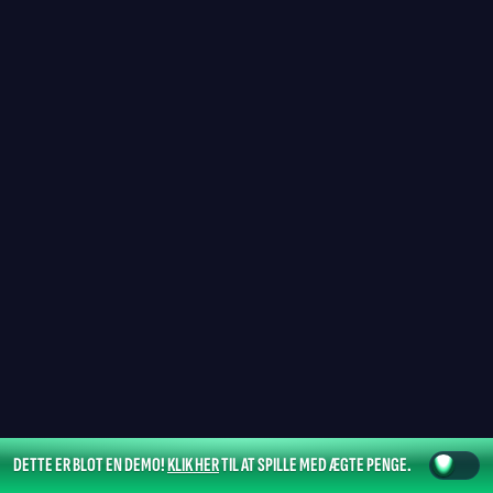
DETTE ER BLOT EN DEMO!
KLIK HER
TIL AT SPILLE MED ÆGTE PENGE.