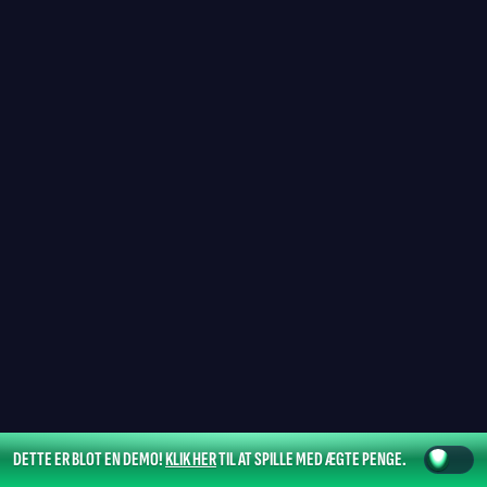
DETTE ER BLOT EN DEMO!
KLIK HER
TIL AT SPILLE MED ÆGTE PENGE.