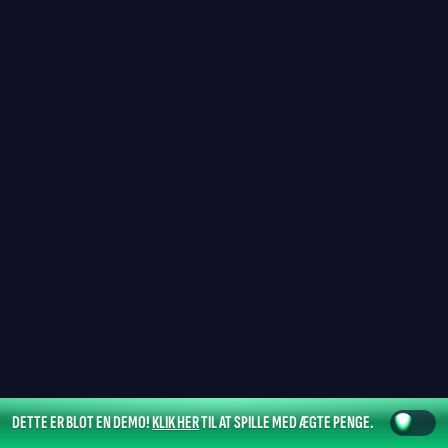
DETTE ER BLOT EN DEMO!
KLIK HER
TIL AT SPILLE MED ÆGTE PENGE.