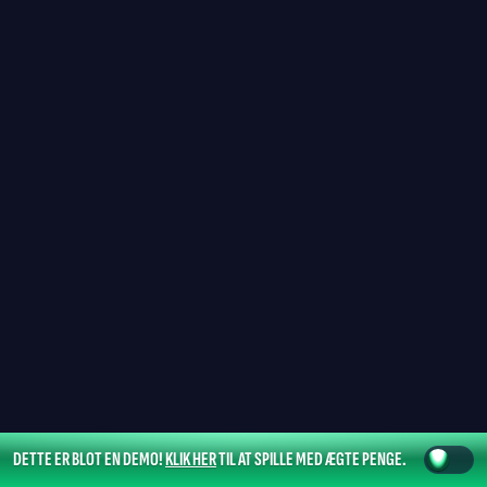
DETTE ER BLOT EN DEMO!
KLIK HER
TIL AT SPILLE MED ÆGTE PENGE.