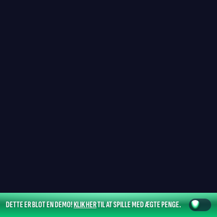
DETTE ER BLOT EN DEMO!
KLIK HER
TIL AT SPILLE MED ÆGTE PENGE.