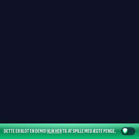
DETTE ER BLOT EN DEMO!
KLIK HER
TIL AT SPILLE MED ÆGTE PENGE.