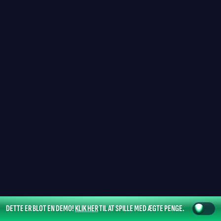
DETTE ER BLOT EN DEMO!
KLIK HER
TIL AT SPILLE MED ÆGTE PENGE.