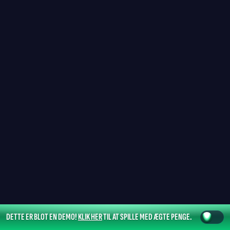
DETTE ER BLOT EN DEMO!
KLIK HER
TIL AT SPILLE MED ÆGTE PENGE.