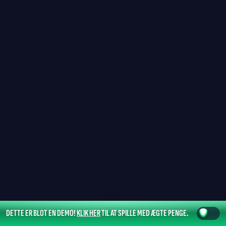
DETTE ER BLOT EN DEMO!
KLIK HER
TIL AT SPILLE MED ÆGTE PENGE.