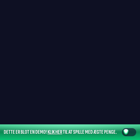
DETTE ER BLOT EN DEMO!
KLIK HER
TIL AT SPILLE MED ÆGTE PENGE.