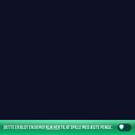
DETTE ER BLOT EN DEMO!
KLIK HER
TIL AT SPILLE MED ÆGTE PENGE.