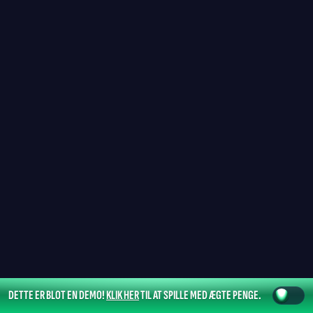
DETTE ER BLOT EN DEMO!
KLIK HER
TIL AT SPILLE MED ÆGTE PENGE.