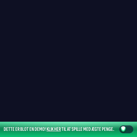
DETTE ER BLOT EN DEMO!
KLIK HER
TIL AT SPILLE MED ÆGTE PENGE.