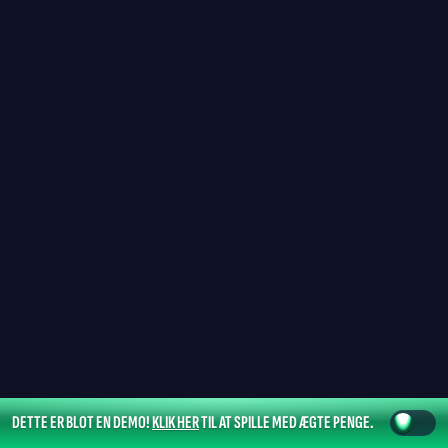
DETTE ER BLOT EN DEMO!
KLIK HER
TIL AT SPILLE MED ÆGTE PENGE.