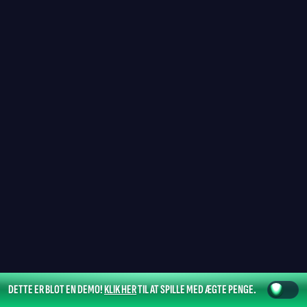
DETTE ER BLOT EN DEMO!
KLIK HER
TIL AT SPILLE MED ÆGTE PENGE.