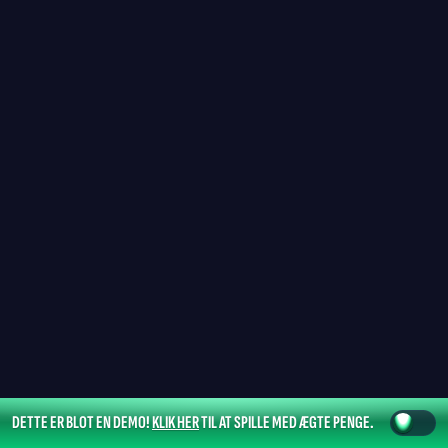
DETTE ER BLOT EN DEMO!
KLIK HER
TIL AT SPILLE MED ÆGTE PENGE.