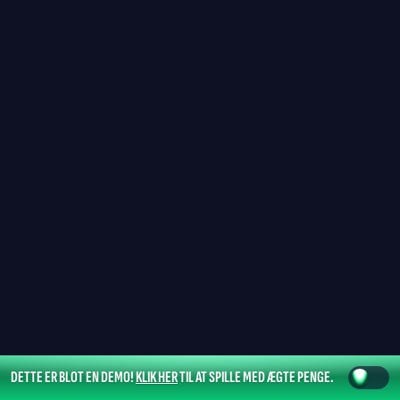
DETTE ER BLOT EN DEMO!
KLIK HER
TIL AT SPILLE MED ÆGTE PENGE.