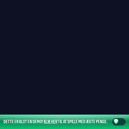
DETTE ER BLOT EN DEMO!
KLIK HER
TIL AT SPILLE MED ÆGTE PENGE.