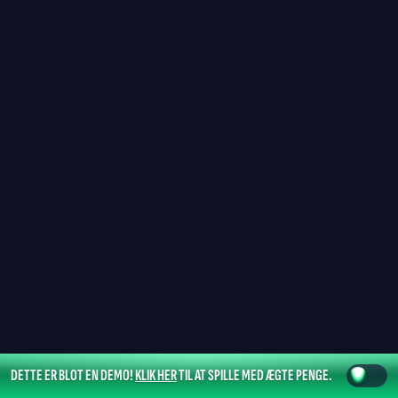
DETTE ER BLOT EN DEMO!
KLIK HER
TIL AT SPILLE MED ÆGTE PENGE.