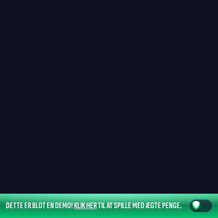
DETTE ER BLOT EN DEMO!
KLIK HER
TIL AT SPILLE MED ÆGTE PENGE.