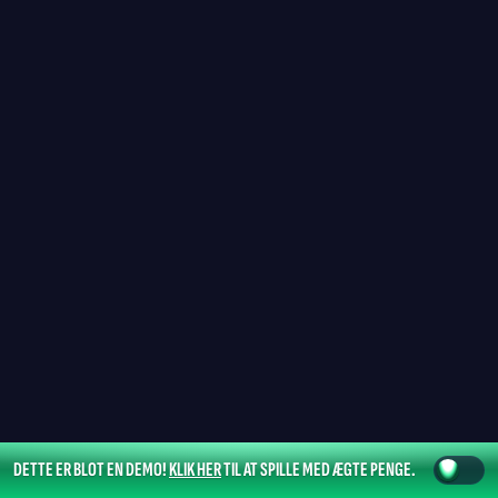
DETTE ER BLOT EN DEMO!
KLIK HER
TIL AT SPILLE MED ÆGTE PENGE.