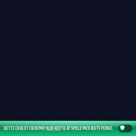
DETTE ER BLOT EN DEMO!
KLIK HER
TIL AT SPILLE MED ÆGTE PENGE.