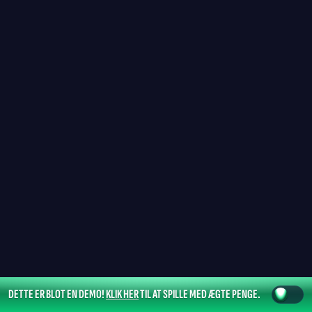
DETTE ER BLOT EN DEMO!
KLIK HER
TIL AT SPILLE MED ÆGTE PENGE.