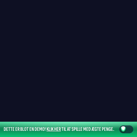
DETTE ER BLOT EN DEMO!
KLIK HER
TIL AT SPILLE MED ÆGTE PENGE.