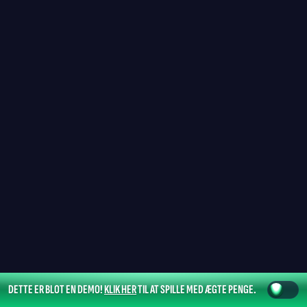
DETTE ER BLOT EN DEMO!
KLIK HER
TIL AT SPILLE MED ÆGTE PENGE.