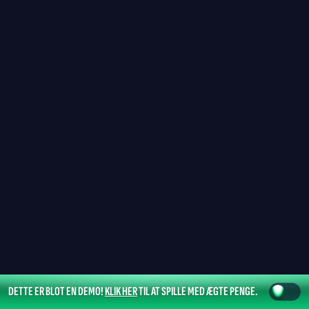
DETTE ER BLOT EN DEMO!
KLIK HER
TIL AT SPILLE MED ÆGTE PENGE.