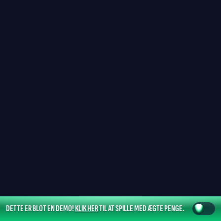
DETTE ER BLOT EN DEMO!
KLIK HER
TIL AT SPILLE MED ÆGTE PENGE.