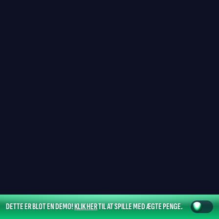
DETTE ER BLOT EN DEMO!
KLIK HER
TIL AT SPILLE MED ÆGTE PENGE.