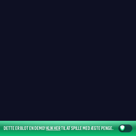
DETTE ER BLOT EN DEMO!
KLIK HER
TIL AT SPILLE MED ÆGTE PENGE.