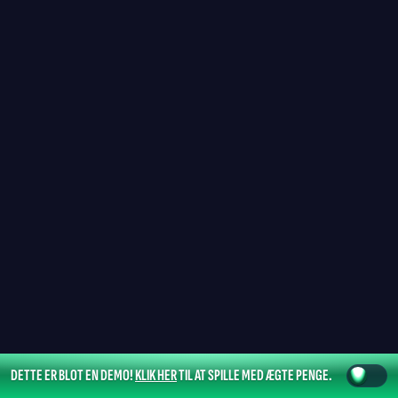
DETTE ER BLOT EN DEMO!
KLIK HER
TIL AT SPILLE MED ÆGTE PENGE.