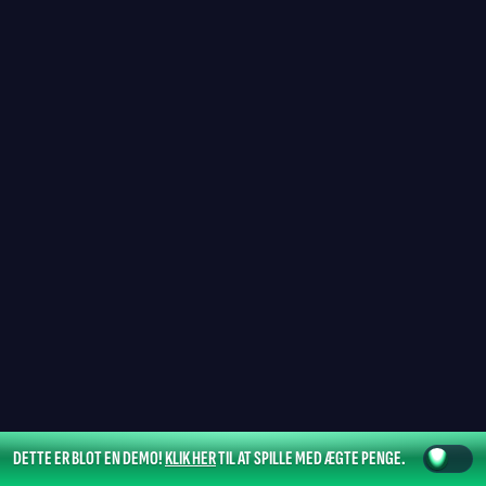
DETTE ER BLOT EN DEMO!
KLIK HER
TIL AT SPILLE MED ÆGTE PENGE.