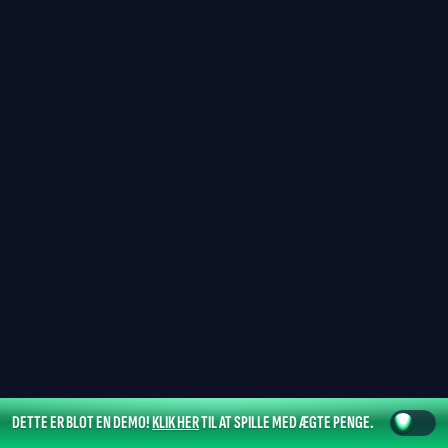
DETTE ER BLOT EN DEMO!
KLIK HER
TIL AT SPILLE MED ÆGTE PENGE.