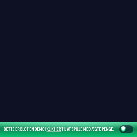
DETTE ER BLOT EN DEMO!
KLIK HER
TIL AT SPILLE MED ÆGTE PENGE.