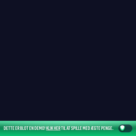
DETTE ER BLOT EN DEMO!
KLIK HER
TIL AT SPILLE MED ÆGTE PENGE.