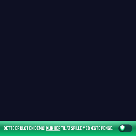
DETTE ER BLOT EN DEMO!
KLIK HER
TIL AT SPILLE MED ÆGTE PENGE.