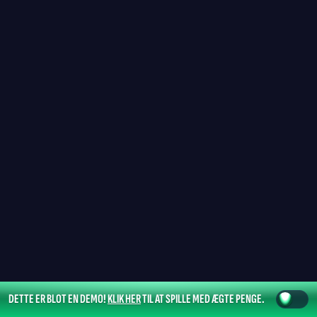
DETTE ER BLOT EN DEMO!
KLIK HER
TIL AT SPILLE MED ÆGTE PENGE.