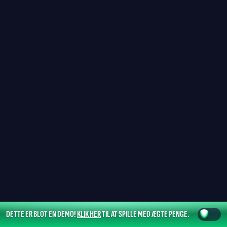
DETTE ER BLOT EN DEMO!
KLIK HER
TIL AT SPILLE MED ÆGTE PENGE.